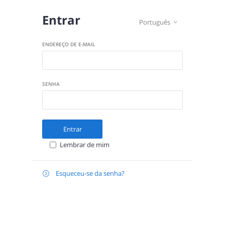
Entrar
Português

ENDEREÇO DE E-MAIL
SENHA
Entrar
Lembrar de mim
Esqueceu-se da senha?

E-
Recuperar
MAIL